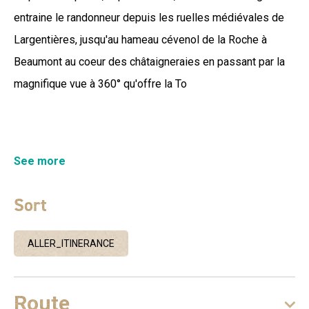
entraine le randonneur depuis les ruelles médiévales de
Largentières, jusqu'au hameau cévenol de la Roche à
Beaumont au coeur des châtaigneraies en passant par la
magnifique vue à 360° qu'offre la To
Le circuit démarre de Largentière, ancienne cité minière
See more
aux petites ruelles médiévales, et chemine vers la Tour de
Brison, connue pour son panorama à 360°. Il continue en
Sort
direction du hameau de La Roche (le Gua), commune de
Beaumont, au cœur des châtaigneraies ancestrales.
ALLER_ITINERANCE
Route