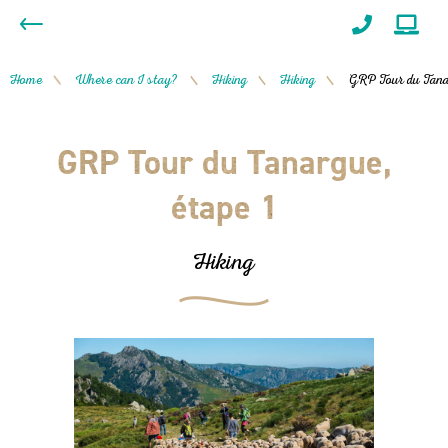
Home
Where can I stay?
Hiking
Hiking
GRP Tour du Tana
/
/
/
/
GRP Tour du Tanargue,
étape 1
Hiking